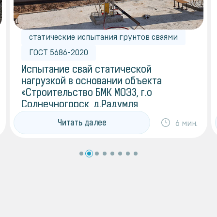
статические испытания грунтов сваями
ГОСТ 5686-2020
Испытание свай статической
нагрузкой в основании объекта
«Строительство БМК МОЭЗ, г.о
Солнечногорск, д.Радумля,
мкр.Механического завода №1»
Читать далее
6 мин.
Испытание свай статической нагрузкой в
основании объекта «Строительство БМК
МОЭЗ, г.о Солнечногорск, д.Радумля,
мкр.Механического завода №1»